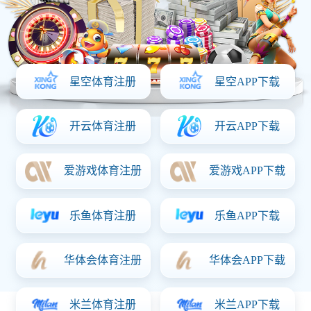
米兰体育·米兰网站网页版入口 · 值得
信赖的体育数据平台
米兰体育·米兰网站网页版入口 专注于构建一个以赛事内容、